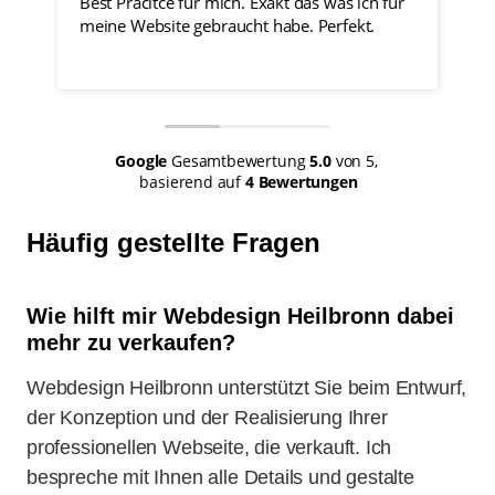
Best Pracitce für mich. Exakt das was ich für
Reaktio
meine Website gebraucht habe. Perfekt.
Definit
Umsetz
Weiterl
nicht n
ausführ
Umsetz
und Vo
Google
Gesamtbewertung
5.0
von 5,
Preis-L
basierend auf
4 Bewertungen
bin abs
von die
für Alle
Häufig gestellte Fragen
Wie hilft mir
Webdesign Heilbronn
dabei
mehr zu verkaufen?
Webdesign Heilbronn unterstützt Sie beim Entwurf,
der Konzeption und der Realisierung Ihrer
professionellen Webseite, die verkauft. Ich
bespreche mit Ihnen alle Details und gestalte