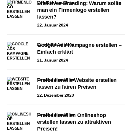
von Matthias Biller
Effektives Branding: Warum sollte
man ein Firmenlogo erstellen
lassen?
22. Januar 2024
von Matthias Biller
Google Ads Kampagne erstellen –
Einfach erklärt
21. Januar 2024
von Matthias Biller
Professionelle Website erstellen
lassen zu fairen Preisen
22. Dezember 2023
von Matthias Biller
Professionellen Onlineshop
erstellen lassen zu attraktiven
Preisen!